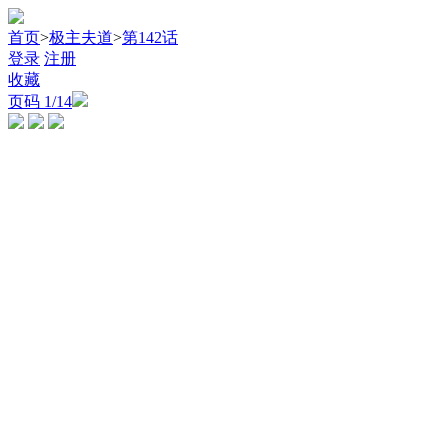
首页
>
极主夫道
>
第142话
登录
注册
收藏
页码
1
/14