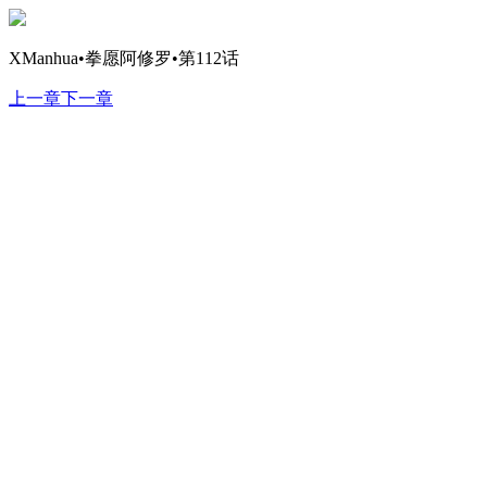
XManhua•拳愿阿修罗•第112话
上一章
下一章