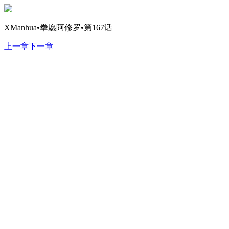
XManhua•拳愿阿修罗•第167话
上一章
下一章