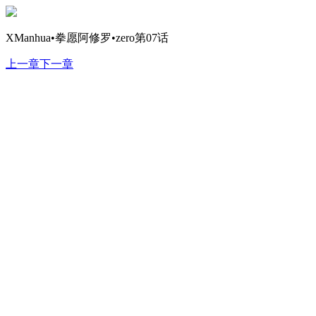
XManhua•拳愿阿修罗•zero第07话
上一章
下一章