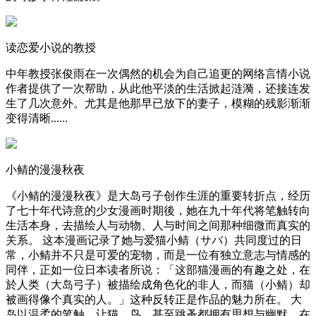
读恋爱小说的教授
中年教授张俊雨在一次偶然的机会为自己追更的网络言情小说
作者提供了一次帮助，从此他平淡的生活掀起涟漪，还接连发
生了几次意外。尤其是他那早已放下的妻子，模糊的残影渐渐
变得清晰......
小鲭的漫漫秋夜
《小鲭的漫漫秋夜》是大岛弓子创作生涯的重要转折点，经历
了七十年代诗意的少女漫画时期後，她在九十年代将笔触转向
生活本身，去描绘人与动物、人与时间之间那种细微而真实的
关系。 这本漫画记录了她与爱猫小鲭（サバ）共同度过的日
常，小鲭并不只是可爱的宠物，而是一位有独立意志与情感的
同伴，正如一位日本读者所说：「这部猫漫画的有趣之处，在
於人类（大岛弓子）被描绘成角色化的非人，而猫（小鲭）却
被画得像个真实的人。」这种反转正是作品的魅力所在。 大
岛以温柔的笔触，让猫、鸟，甚至跳蚤都拥有思想与幽默，在