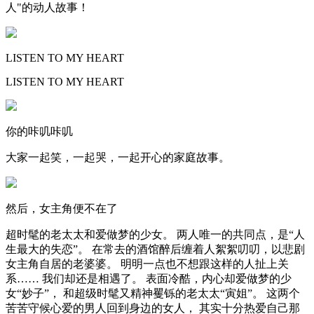
人"的动人故事！
LISTEN TO MY HEART
LISTEN TO MY HEART
你的咔叽咔叽
大家一起笑，一起哭，一起开心的家庭故事。
然后，女主角便不在了
超时髦的老太太和爱做梦的少女。 两人唯一的共同点，是“人
生最大的失恋”。 在常去的酒馆醉后缠着人絮絮叨叨，以悲剧
女主角自居的老婆婆。 明明一点也不想跟这样的人扯上关
系…… 我们却还是相遇了。 表面冷酷，内心却爱做梦的少
女“妙子”， 和超级时髦又精神矍铄的老太太“寅姐”。 这两个
苦苦守候心爱的男人回到身边的女人， 其实十分热爱自己那