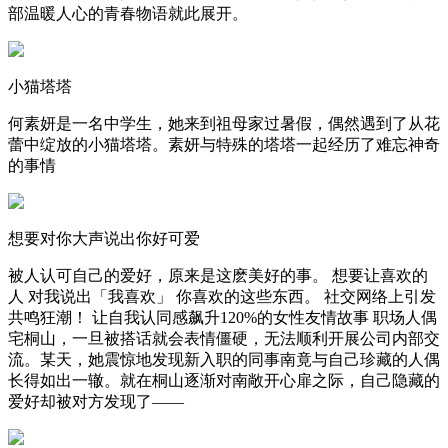
部温暖人心的青春物语就此展开。
小猫塔塔
何素妍是一名中学生，她来到祖母家过暑假，偶然遇到了从花
蕾中绽放的小猫塔塔。素妍与特殊的塔塔一起经历了难忘神奇
的事情
想要对你大声说出你好可爱
被人认可自己的爱好，原来是这麽美好的事。 想要让喜欢的
人 对我说出「我喜欢」 你喜欢的这些东西。 社交网络上引发
共鸣狂潮！ 让自我认同感飙升120%的女性友情故事 职场人偶
宅桐山，一旦被搭话就会表情僵硬，无法顺利开展公司内部交
流。某天，她震惊地发现新入职的同事南竟与自己珍藏的人偶
长得如出一辙。就在桐山逐渐对南敞开心扉之际，自己隐藏的
爱好却被对方发现了——