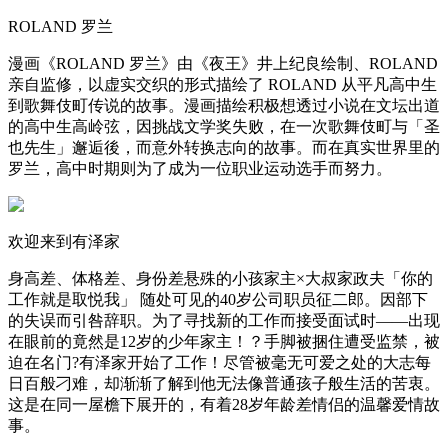
ROLAND 罗兰
漫画《ROLAND 罗兰》由《夜王》井上纪良绘制、ROLAND
亲自监修，以虚实交织的形式描绘了 ROLAND 从平凡高中生
到歌舞伎町传说的故事。漫画描绘积极想透过小说在文坛出道
的高中生高岭弦，因挑战文学奖失败，在一次歌舞伎町与「圣
也先生」邂逅後，而意外转换志向的故事。而在真实世界里的
罗兰，高中时期则为了成为一位职业运动选手而努力。
欢迎来到有泽家
身高差、体格差、身份差悬殊的小孩家主×大叔家政夫「你的
工作就是取悦我」 随处可见的40岁公司职员征二郎。因部下
的失误而引咎辞职。为了寻找新的工作而接受面试时——出现
在眼前的竟然是12岁的少年家主！？手脚被捆住遭受监禁，被
迫在名门?有泽家开始了工作！尽管被毫无可爱之处的大志每
日百般刁难，却渐渐了解到他无法像普通孩子般生活的苦衷。
这是在同一屋檐下展开的，有着28岁年龄差情侣的温馨爱情故
事。