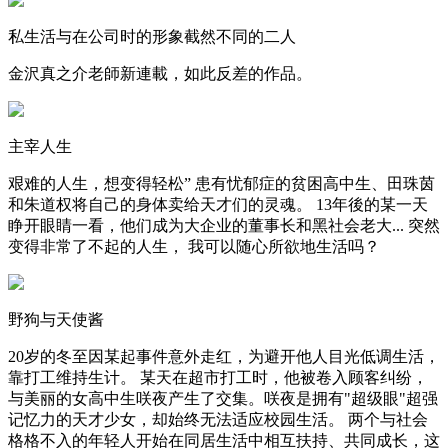
私生活与在公司时的形象截然不同的二人
金沢真之介老師新連載，如此反差的作品。
主宰人生
艰难的人生，想变得轻松” 患有忧郁症的贫困高中生、田珠茵
和朱道权将自己的身体卖给天才们的灵魂。 13年後的某一天
睁开眼睛一看，他们成为大企业的董事长和黑社会老大... 突然
变得非常了不起的人生， 我可以随心所欲地生活吗？
野狗与天使酱
20岁的冬至因某起事件意外走红，为避开他人目光低调生活，
靠打工维持生计。 某天在超市打工时，他被卷入顾客纠纷，
与美丽的女高中生咲夜产生了交集。咲夜是拥有"超级眼"超强
记忆力的天才少女，却始终无法适应校园生活。 两个与社会
格格不入的年轻人开始在同居生活中相互扶持、共同成长，这