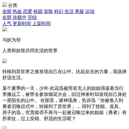
分类
全部
热血
恋爱
校园
冒险
科幻
生活
悬疑
运动
全部
连载中
完结
人气
更新时间
上架时间
与妖为邻
人类和妖怪共同生活的世界
转移到异世界之後发现自己在山中。比起反击的力量，我选择
舒适生活。
某个夏季的一天，少年·此花迅被旁若无人的姐姐强逼着当行
李搬运工，被带去参加烟花大会，回过神来时却发现自己身处
一座陌生的山中。 在那里，诸神现身，告诉迅「你被卷入到
勇者召唤仪式中，转移到了异世界」… 得到了技能、道具、
房子的迅，究竟能否不再与一起被召唤过来的姐姐（勇者）有
所牵扯，过上安稳、舒适的生活呢？