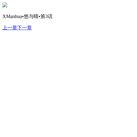
XManhua•悠与晴•第3话
上一章
下一章