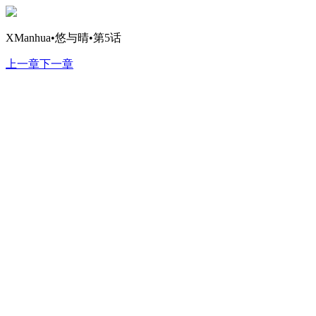
XManhua•悠与晴•第5话
上一章
下一章