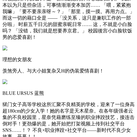
本以为只是些杂活，可事情渐渐变本加厉…… 「喂，紧紧抱
我嘛」「要不要亲亲呀～？」「那里，摸一摸。再用力点。」
而这一切的藉口全是 ——「没关系，这只是兼职工作的一部
分啦」 时薪五千日元的甜蜜亲昵日常…… 这，不就是小白脸
吗？ 「没错，我们就是想要养京君。」 校园後宫小白脸软饭
男的恋爱喜剧！
理想的女朋友
羡煞旁人、与大小姐复杂又H的伪装爱情喜剧！
BLUE URSUS 蓝熊
狱门女子高等学校这所汇聚不良精英的学校，迎来了一位身高
超180cm的少女入学！她的名字是天木星奈。在各年级强者云
集的不良校园里，星奈凭藉磨练至臻的职业摔跤技艺，接连击
倒对手！更劲爆的是，她开始把打架视频上传到社交平台
SNS……！？ 不良×职业摔跤×社交平台——新时代不良少女
故事，开幕！！