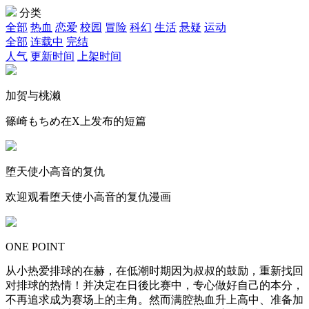
分类
全部
热血
恋爱
校园
冒险
科幻
生活
悬疑
运动
全部
连载中
完结
人气
更新时间
上架时间
加贺与桃濑
篠崎もちめ在X上发布的短篇
堕天使小高音的复仇
欢迎观看堕天使小高音的复仇漫画
ONE POINT
从小热爱排球的在赫，在低潮时期因为叔叔的鼓励，重新找回
对排球的热情！并决定在日後比赛中，专心做好自己的本分，
不再追求成为赛场上的主角。然而满腔热血升上高中、准备加