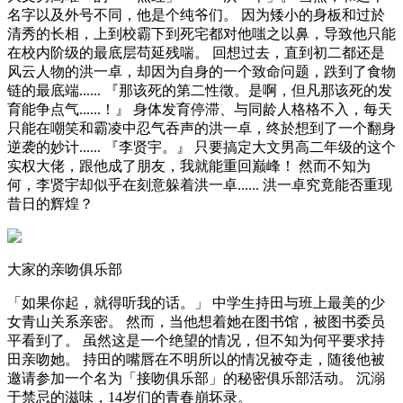
名字以及外号不同，他是个纯爷们。 因为矮小的身板和过於
清秀的长相，上到校霸下到死宅都对他嗤之以鼻，导致他只能
在校内阶级的最底层苟延残喘。 回想过去，直到初二都还是
风云人物的洪一卓，却因为自身的一个致命问题，跌到了食物
链的最底端...... 『那该死的第二性徵。是啊，但凡那该死的发
育能争点气......！』 身体发育停滞、与同龄人格格不入，每天
只能在嘲笑和霸凌中忍气吞声的洪一卓，终於想到了一个翻身
逆袭的妙计...... 『李贤宇。』 只要搞定大文男高二年级的这个
实权大佬，跟他成了朋友，我就能重回巅峰！ 然而不知为
何，李贤宇却似乎在刻意躲着洪一卓...... 洪一卓究竟能否重现
昔日的辉煌？
大家的亲吻俱乐部
「如果你起，就得听我的话。」 中学生持田与班上最美的少
女青山关系亲密。 然而，当他想着她在图书馆，被图书委员
平看到了。 虽然这是一个绝望的情况，但不知为何平要求持
田亲吻她。 持田的嘴唇在不明所以的情况被夺走，随後他被
邀请参加一个名为「接吻俱乐部」的秘密俱乐部活动。 沉溺
于禁忌的滋味，14岁们的青春崩坏录。