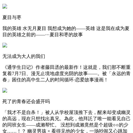
夏目与枣
我的英雄 水无月夏目 我想成为她的——英雄 这是我在成为夏
目的英雄之前的——···夏目和枣的故事
无法成为大人的我们
《通学生日记》作者藤田丞的最新作！这就是，我们那不断重
复着7月7日、漫无止境地虚度光阴的故事——。被「永远的青
春」困住的高中生二人的时间循环·恋爱故事漫画！
死了的青春还会盛开吗
「我才不是自杀！」被人从学校屋顶推下去，醒来却变成幽灵
的高远，现在只想找出真兄。為此，他拜託了唯一能看见自己
的同班女生——成瀨帮忙。 没想到成瀨竟然是个超级○○的少
女……！？ 幽灵男孩 × 看得见他的少女，一场吵闹又心跳加