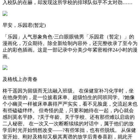
入校队的在赫，却发现这所学校的排球队似乎不太对劲……
早安，乐园君(暂定)
「乐园」人气形象角色·三白眼眼镜男「乐园君（暂定）」的
漫画化，万众期待。除全新绘制内容外，还完整收录了至今为
止的彩色插画。这是一部记录中分美少年紧密相伴24小时的漫
画。
及格线上亦青春
柊千遥因为留级而无法融入班级。 在保健室补习化学时，坐
在他身旁的，是一位披着床单、超级怕生的同班同学。?她像
个小幽灵一样被床单裹得严严实实，看不见脸庞，交流起来也
有些磕磕绊绊。 但奇怪的是，只要和她待在一起，内心就会
感到莫名平静。?关于年龄、关于学校、还有那些难以启齿的
二人秘密。 在一次又一次断断续续的对话中，属于他们的放
学后时光开始悄然改变——?有些笨拙，也有些脱线。 从保健
室开始、刚好及格却又极其离谱的放学后青春喜剧，就此开