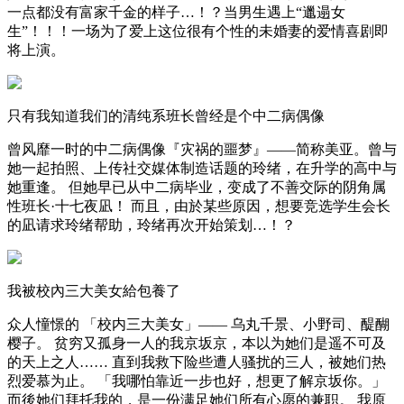
一点都没有富家千金的样子…！？当男生遇上“邋遢女
生”！！！一场为了爱上这位很有个性的未婚妻的爱情喜剧即
将上演。
只有我知道我们的清纯系班长曾经是个中二病偶像
曾风靡一时的中二病偶像『灾祸的噩梦』——简称美亚。曾与
她一起拍照、上传社交媒体制造话题的玲绪，在升学的高中与
她重逢。 但她早已从中二病毕业，变成了不善交际的阴角属
性班长·十七夜凪！ 而且，由於某些原因，想要竞选学生会长
的凪请求玲绪帮助，玲绪再次开始策划…！？
我被校內三大美女給包養了
众人憧憬的 「校内三大美女」—— 乌丸千景、小野司、醍醐
樱子。 贫穷又孤身一人的我京坂京，本以为她们是遥不可及
的天上之人…… 直到我救下险些遭人骚扰的三人，被她们热
烈爱慕为止。 「我哪怕靠近一步也好，想更了解京坂你。」
而後她们拜托我的，是一份满足她们所有心愿的兼职。 我原