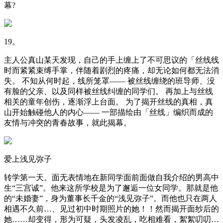
幕?
19。
主人公真山某天发现，自己的手上缠上了不可思议的「丝线线
时而紧紧束缚手掌，伴随着剧烈的疼痛，却无论如何都无法消
失。 不知从何时起，线所笼罩—— 被丝线缠绕的班导师、没
有脸的父亲、以及同样被丝线纠缠的同学们。 再加上与丝线
相关的童年创伤，逐渐浮上台面。 为了揭开丝线的真相，真
山开始触碰他人的内心—— 一部描绘由「丝线」编织而成的
友情与冲突的青春故事，就此揭幕。
爱上浅见弥子
转学第一天。面无表情地在新同学面前面做自我介绍的男高中
生“三宫诚”。他来这所学校是为了邂逅一位女同学。那就是他
的“未婚妻”，身为董事长千金的“浅见弥子”。而他也只在两人
相遇不久前…、见过初中时期照片的她！！然而揭开面纱后的
她……却变得，形为可疑，头发凌乱，吃相难看，絮絮叨叨…