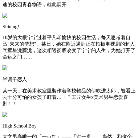
速的校园青春物语，就此展开！
Shining!
10岁的大根宁宁过着平凡却愉快的校园生活，每天思考着自
己"未来的梦想"。某日，她在附近遇到正在拍摄电视剧的超人
气童星泷藤泷，这次相遇彻底改变了宁宁的人生，为她打开了
命运之门……
半调子恋人
某一天，在美术教室里製作着学校物品的伊吹进太郎，被看上
去十分可怕的女孩子盯着…！？工匠女生x美术男生恋爱喜
剧！！
High School Boy
大文男高唯一的「一点红」——「洪一卓」。 当然，和这个