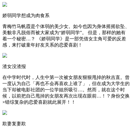
娇弱同学想成为肉食系
青梅竹马帆霞是个体弱的美少女。如今也因为身体摇摇欲坠、
美貌非凡脱俗而被大家成为“娇弱同学”。 但是，那样的她有
着一个秘密…？ 《娇弱同学》是一部凭借女主角可爱的反差
感，来打破童年好友关系的恋爱喜剧！
渣女没渣报
在中学时代时，人生中第一次被女朋友狠狠甩掉的秋吉直。曾
一度认为自己「再也不会再喜欢上谁了」，但在成为大学生的
当下却被电影社团的一位学姐所吸引…。然而，就在这个时
候，以前把自己甩掉的女朋友再次出现在眼前…！？身份交换
×错综复杂的恋爱喜剧就此展开！！
欺妻复妻欺