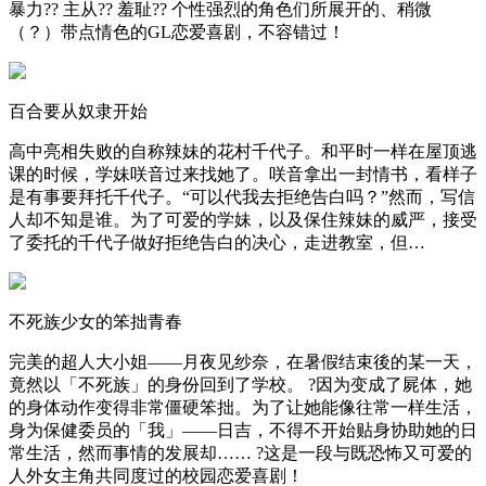
暴力?? 主从?? 羞耻?? 个性强烈的角色们所展开的、稍微
（？）带点情色的GL恋爱喜剧，不容错过！
百合要从奴隶开始
高中亮相失败的自称辣妹的花村千代子。和平时一样在屋顶逃
课的时候，学妹咲音过来找她了。咲音拿出一封情书，看样子
是有事要拜托千代子。“可以代我去拒绝告白吗？”然而，写信
人却不知是谁。为了可爱的学妹，以及保住辣妹的威严，接受
了委托的千代子做好拒绝告白的决心，走进教室，但…
不死族少女的笨拙青春
完美的超人大小姐——月夜见纱奈，在暑假结束後的某一天，
竟然以「不死族」的身份回到了学校。 ?因为变成了屍体，她
的身体动作变得非常僵硬笨拙。为了让她能像往常一样生活，
身为保健委员的「我」——日吉，不得不开始贴身协助她的日
常生活，然而事情的发展却…… ?这是一段与既恐怖又可爱的
人外女主角共同度过的校园恋爱喜剧！