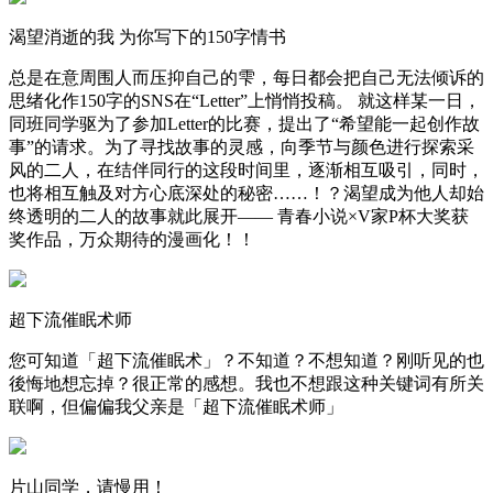
渴望消逝的我 为你写下的150字情书
总是在意周围人而压抑自己的雫，每日都会把自己无法倾诉的
思绪化作150字的SNS在“Letter”上悄悄投稿。 就这样某一日，
同班同学驱为了参加Letter的比赛，提出了“希望能一起创作故
事”的请求。为了寻找故事的灵感，向季节与颜色进行探索采
风的二人，在结伴同行的这段时间里，逐渐相互吸引，同时，
也将相互触及对方心底深处的秘密……！？渴望成为他人却始
终透明的二人的故事就此展开—— 青春小说×V家P杯大奖获
奖作品，万众期待的漫画化！！
超下流催眠术师
您可知道「超下流催眠术」？不知道？不想知道？刚听见的也
後悔地想忘掉？很正常的感想。我也不想跟这种关键词有所关
联啊，但偏偏我父亲是「超下流催眠术师」
片山同学，请慢用！