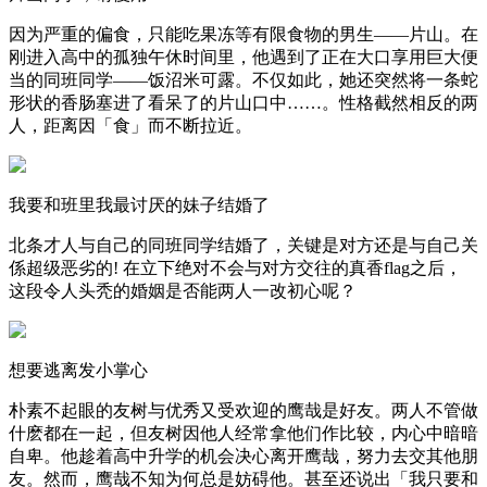
因为严重的偏食，只能吃果冻等有限食物的男生——片山。在
刚进入高中的孤独午休时间里，他遇到了正在大口享用巨大便
当的同班同学——饭沼米可露。不仅如此，她还突然将一条蛇
形状的香肠塞进了看呆了的片山口中……。性格截然相反的两
人，距离因「食」而不断拉近。
我要和班里我最讨厌的妹子结婚了
北条才人与自己的同班同学结婚了，关键是对方还是与自己关
係超级恶劣的! 在立下绝对不会与对方交往的真香flag之后，
这段令人头秃的婚姻是否能两人一改初心呢？
想要逃离发小掌心
朴素不起眼的友树与优秀又受欢迎的鹰哉是好友。两人不管做
什麽都在一起，但友树因他人经常拿他们作比较，内心中暗暗
自卑。他趁着高中升学的机会决心离开鹰哉，努力去交其他朋
友。然而，鹰哉不知为何总是妨碍他。甚至还说出「我只要和