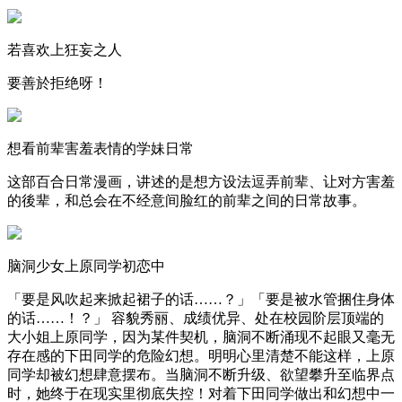
若喜欢上狂妄之人
要善於拒绝呀！
想看前辈害羞表情的学妹日常
这部百合日常漫画，讲述的是想方设法逗弄前辈、让对方害羞
的後辈，和总会在不经意间脸红的前辈之间的日常故事。
脑洞少女上原同学初恋中
「要是风吹起来掀起裙子的话……？」「要是被水管捆住身体
的话……！？」 容貌秀丽、成绩优异、处在校园阶层顶端的
大小姐上原同学，因为某件契机，脑洞不断涌现不起眼又毫无
存在感的下田同学的危险幻想。明明心里清楚不能这样，上原
同学却被幻想肆意摆布。当脑洞不断升级、欲望攀升至临界点
时，她终于在现实里彻底失控！对着下田同学做出和幻想中一