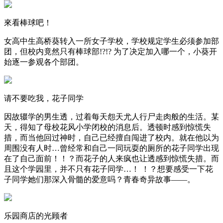
來看棒球吧！
女高中生高桥葵转入一所女子学校，学校规定学生必须参加部
团，但校内竟然只有棒球部!?!? 为了决定加入哪一个，小葵开
始逐一参观各个部团。
请不要吃我，花子同学
因故辍学的男生透，过着每天怨天尤人行尸走肉般的生活。某
天，得知了母校花风小学闭校的消息后。透顿时感到惊慌失
措，而当他回过神时，自己已经擅自闯进了校内。就在他以为
周围没有人时…曾经常和自己一同玩耍的厕所的花子同学出现
在了自己面前！！？而花子的人来疯也让透感到惊慌失措。而
且这个学园里，并不只有花子同学…！ ！？想要感受一下花
子同学她们那深入骨髓的爱意吗？青春奇异故事——。
乐园商店的光顾者