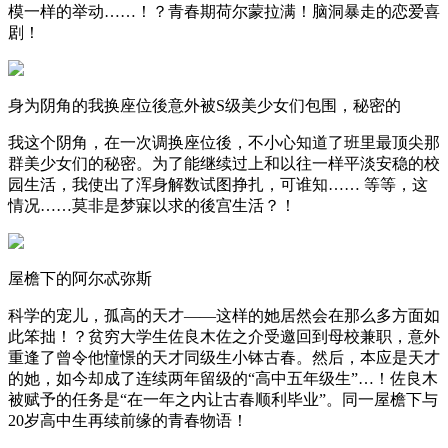
模一样的举动……！？青春期荷尔蒙拉满！脑洞暴走的恋爱喜
剧！
身为阴角的我换座位後意外被S级美少女们包围，秘密的
我这个阴角，在一次调换座位後，不小心知道了班里最顶尖那
群美少女们的秘密。为了能继续过上和以往一样平淡安稳的校
园生活，我使出了浑身解数试图挣扎，可谁知…… 等等，这
情况……莫非是梦寐以求的後宫生活？！
屋檐下的阿尔忒弥斯
科学的宠儿，孤高的天才——这样的她居然会在那么多方面如
此笨拙！？贫穷大学生佐良木佐之介受邀回到母校兼职，意外
重逢了曾令他憧憬的天才同级生小钵古春。然后，本应是天才
的她，如今却成了连续两年留级的“高中五年级生”…！佐良木
被赋予的任务是“在一年之内让古春顺利毕业”。同一屋檐下与
20岁高中生再续前缘的青春物语！