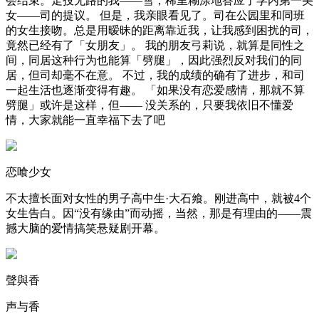
会结束。走投无路的我——雪，稀里糊涂地答应了学内第一美
女——司的提议。 但是，我亲眼看见了。司在公园里和同班
的女生接吻。总是用暧昧的距离靠近我，让我感到困扰的司，
竟然已经有了「女朋友」。 我的朋友弓莉说，就算是同性之
间，同居这种行为也能算「劈腿」，因此强烈反对我们的同
居，但司却毫不在意。 不过，我的成绩的确有了进步，和司
一起生活也逐渐变得有趣。 「如果没有恋爱感情，那就不算
劈腿」或许是这样，但—— 没关系的，只要我依旧不懂爱
情，大家就能一直幸福下去了吧
恋喰少女
不太擅长面对女性的男子高中生·大石飨。刚进高中，就被4个
女生告白。因“没有缘由”而动摇，当然，那是有理由的——震
撼大脑的爱情搞笑悬疑剧开幕。
聲與香
声与香