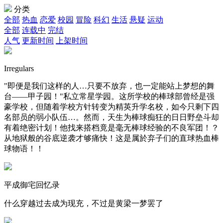
分类
全部
热血
恋爱
校园
冒险
科幻
生活
悬疑
运动
全部
连载中
完结
人气
更新时间
上架时间
Irregulars
"即便是我们这样的人…只要不放弃，也一定能站上梦想的舞
台——甲子园！"私立常星学园。这所学校的棒球部曾经是强
豪学校，但随着学校方针转变为精英升学名校，如今只剩下四
名部员的弱小队伍…。然而，天生为棒球痴狂的日日野垒斗却
有着绝密计划！他找来搭档竟是毫无棒球经验的不良军团！？
从地狱般的谷底逆袭才够痛快！这是属於弃子们的直球热血棒
球物语！！
平成御宅回忆录
什么穿越过去成为现充，不过是黄梁一梦罢了