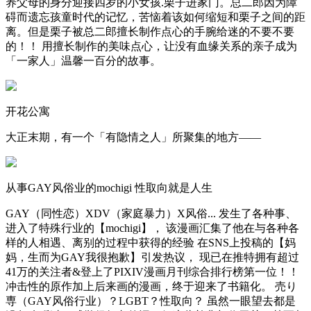
养父母的身分迎接四岁的小女孩.栗子进家门。总二郎因为障
碍而遗忘孩童时代的记忆，苦恼着该如何缩短和栗子之间的距
离。但是栗子被总二郎擅长制作点心的手腕给迷的不要不要
的！！ 用擅长制作的美味点心，让没有血缘关系的亲子成为
「一家人」温馨一百分的故事。
开花公寓
大正末期，有一个「有隐情之人」所聚集的地方——
从事GAY风俗业的mochigi 性取向就是人生
GAY（同性恋）XDV（家庭暴力）X风俗... 发生了各种事、
进入了特殊行业的【mochigi】， 该漫画汇集了他在与各种各
样的人相遇、离别的过程中获得的经验 在SNS上投稿的【妈
妈，生而为GAY我很抱歉】引发热议， 现已在推特拥有超过
41万的关注者&登上了PIXIV漫画月刊综合排行榜第一位！！
冲击性的原作加上后来画的漫画，终于迎来了书籍化。 売り
専（GAY风俗行业）？LGBT？性取向？ 虽然一眼望去都是