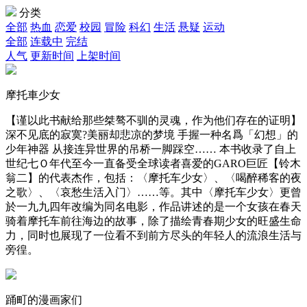
分类
全部
热血
恋爱
校园
冒险
科幻
生活
悬疑
运动
全部
连载中
完结
人气
更新时间
上架时间
摩托車少女
【谨以此书献给那些桀骜不驯的灵魂，作为他们存在的证明】
深不见底的寂寞?美丽却悲凉的梦境 手握一种名爲「幻想」的
少年神器 从接连异世界的吊桥一脚踩空…… 本书收录了自上
世纪七Ｏ年代至今一直备受全球读者喜爱的GARO巨匠【铃木
翁二】的代表杰作，包括：〈摩托车少女〉、〈喝醉稀客的夜
之歌〉、〈哀愁生活入门〉……等。其中〈摩托车少女〉更曾
於一九九四年改编为同名电影，作品讲述的是一个女孩在春天
骑着摩托车前往海边的故事，除了描绘青春期少女的旺盛生命
力，同时也展现了一位看不到前方尽头的年轻人的流浪生活与
旁徨。
踊町的漫画家们