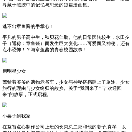
寻藏于黑胶中的记忆与思念的短篇漫画集。
逃不出章鱼酱的手掌心！
平凡的男子高中生，秋贝花仁助。他的日常因转校生，水田夕
子（通称：章鱼酱）而发生巨大变化……可爱而又神秘，还有
点小恐怖！？与章鱼酱的青春校园故事！
启明星少女
驾驶着爷爷的遗物老爷车，少女与神秘搭档踏上了旅途。少女
旅行的理由与少女终归的故乡。关于“我回来了”与“欢迎回
来”的故事，正式启程。
小栗子到我家
在益智点心制作公司上班的长束总二郎和他的妻子.真琴，以