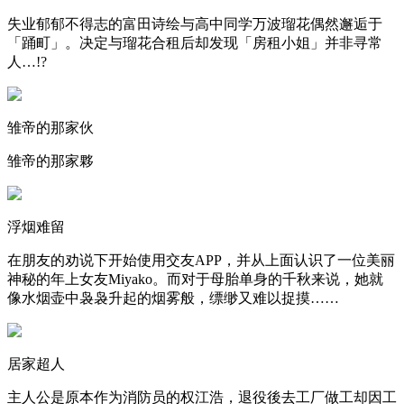
失业郁郁不得志的富田诗绘与高中同学万波瑠花偶然邂逅于
「踊町」。决定与瑠花合租后却发现「房租小姐」并非寻常
人…!?
雏帝的那家伙
雏帝的那家夥
浮烟难留
在朋友的劝说下开始使用交友APP，并从上面认识了一位美丽
神秘的年上女友Miyako。而对于母胎单身的千秋来说，她就
像水烟壶中袅袅升起的烟雾般，缥缈又难以捉摸……
居家超人
主人公是原本作为消防员的权江浩，退役後去工厂做工却因工