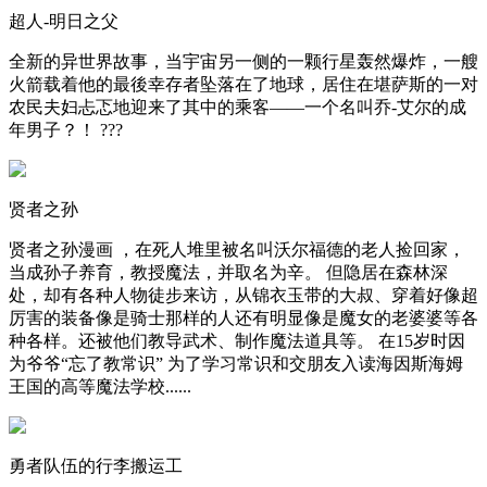
超人-明日之父
全新的异世界故事，当宇宙另一侧的一颗行星轰然爆炸，一艘
火箭载着他的最後幸存者坠落在了地球，居住在堪萨斯的一对
农民夫妇忐忑地迎来了其中的乘客——一个名叫乔-艾尔的成
年男子？！ ???
贤者之孙
贤者之孙漫画 ，在死人堆里被名叫沃尔福德的老人捡回家，
当成孙子养育，教授魔法，并取名为辛。 但隐居在森林深
处，却有各种人物徒步来访，从锦衣玉带的大叔、穿着好像超
厉害的装备像是骑士那样的人还有明显像是魔女的老婆婆等各
种各样。还被他们教导武术、制作魔法道具等。 在15岁时因
为爷爷“忘了教常识” 为了学习常识和交朋友入读海因斯海姆
王国的高等魔法学校......
勇者队伍的行李搬运工