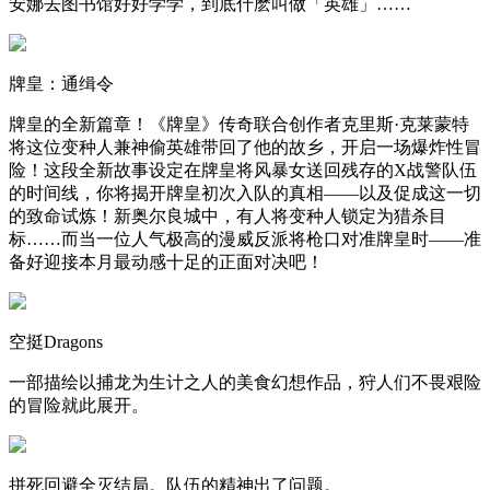
安娜去图书馆好好学学，到底什麽叫做「英雄」……
牌皇：通缉令
牌皇的全新篇章！《牌皇》传奇联合创作者克里斯·克莱蒙特
将这位变种人兼神偷英雄带回了他的故乡，开启一场爆炸性冒
险！这段全新故事设定在牌皇将风暴女送回残存的X战警队伍
的时间线，你将揭开牌皇初次入队的真相——以及促成这一切
的致命试炼！新奥尔良城中，有人将变种人锁定为猎杀目
标……而当一位人气极高的漫威反派将枪口对准牌皇时——准
备好迎接本月最动感十足的正面对决吧！
空挺Dragons
一部描绘以捕龙为生计之人的美食幻想作品，狩人们不畏艰险
的冒险就此展开。
拼死回避全灭结局。队伍的精神出了问题。