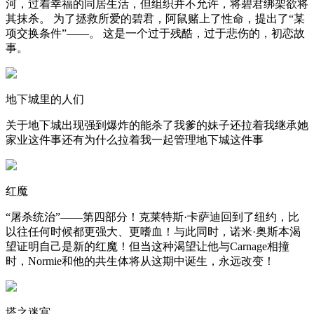
河，过着幸福的同居生活，但组织并不允许，将碧君绑架欲将
其抹杀。 为了拯救所爱的碧君，阿鼠赌上了性命，提出了“某
项交换条件”——。 这是一个过于残酷，过于悲伤的，初恋故
事。
地下城里的人们
关于地下城出现强到爆炸的能杀了我爹的妹子还拉着我继承她
家业这件事还有为什么拉着我一起管理地下城这件事
红魔
“屠杀统治”——第四部分！克莱特斯·卡萨迪回到了纽约，比
以往任何时候都更强大、更嗜血！与此同时，诺米·奥斯本渴
望证明自己是新的红魔！但当这种渴望让他与Carnage相撞
时，Normie和他的共生体将从这期中诞生，永远改变！
塔之迷宫