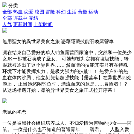
分类
全部
热血
恋爱
校园
冒险
科幻
生活
悬疑
运动
全部
连载中
完结
人气
更新时间
上架时间
無用聖女的異世界美食之旅 憑藉隱藏技能召喚露營車
凛在结束自己爱好的单人钓鱼露营回家途中，突然和一位美少
女JK一起被召唤成了圣女。 可她却被判定拥有垃圾技能，转
眼就被逐出了这个异世界…… 然而凛的技能其实只有在特殊
环境下才能发挥实力，是极为强力的技能！！ 热爱户外的热
血在体内沸腾，他立刻凭藉超强技能【露营车】在异世界四处
游历， 正当她悠闲钓鱼时，漂流而来的竟是……冒险者！？
从这场相遇开始，凛的异世界美食之旅正式拉开序幕！
老鼠的初恋
一位是被黑社会组织培养成人、不知爱情为何物的少女——阿
鼠。 一位是什么也不知道的普通青年——碧君。 二人坠入爱