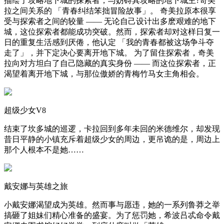
描绘了攻略地下城的探索者，与妨碍其攻略的地下城主?奇美
拉之间关系的 「青春纠结笨拙冒险故事」。 奇美拉原本很享
受与探索者之间的较量 —— 无论自己设计出多麽艰难的地下
城，这位探索者都能成功突破。然而，探索者却对这样日复一
日的重复生活感到厌倦，他认定 「我的青春都被这场争斗夺
走了」，并下定决心要离开地下城。 为了留住探索者，奇美
拉向对方坦白了自己隐藏的真实身份 —— 而这位探索者，正
渴望着离开地下城，与那位傲娇的青梅竹马女主角相会。
超级少女V8
结束了坎多城的巡逻，卡拉回到多年未回的米德维尔，却发现
昔日平静的小镇充斥着超级少女的周边，更吊诡的是，周边上
那个人根本不是她……
戴安娜与英雄之旅
小戴安娜渴望成为英雄。然而事与愿违，她的一系列鲁莽之举
搞砸了姐妹们精心准备的盛宴。为了惩罚她，希波吕忒命令戴