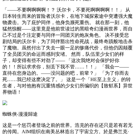
「——不要啊啊啊啊！？ 沃尔卡，不要死啊啊啊啊！！」 从
日本转生而来的冒险者沃尔卡，在地下城探索途中突遭强大魔
物袭击。为了庇护同伴，他身负濒死重伤。 就在那一刻，他
猛然惊醒——这里竟是他前世读过的黑暗奇幻漫画世界，而自
己不过是个注定要与同伴一同团灭的炮灰角色。 决不接受悲
剧结局的沃尔卡，为了同伴豁出性命死战，最终奇蹟般地击杀
了魔物。虽然付出了失去一眼一足的惨痛代价，但他仍因颠覆
了全员团灭的命运而感到安堵。 然而，队伍里少女们的样
子，却变得有些不对劲了—— 「这次我绝对会保护好你
的！！所以求求你，别丢下我不管……！！」 「我会一——
直待在您身边的。——没问题的吧，前辈？」 「为了你而去
死……我已经这麽决定了。」 这是一个「HE至上主义」的转
生者，与对他抱有沉重情感的少女们所编织的【致郁系】异世
界物语！
蜘蛛俠-漫漫歸途
这是一个惩罚者登场之前的世界。浩克的存在还只是若有若无
的传闻。AIM组织在南美丛林造出了宇宙立方。於是弗兰克·