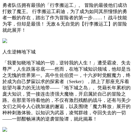
勇者队伍拥有最强的「行李搬运工」。 冒险的最後他们成功
打败了魔王。 行李搬运工莉迪，为了成为如同其所憧憬的勇
者一般的存在，踏出了作为冒险者的第一步……！ 战斗技能
为零，但却是最强！ 无敌＆无自觉的【行李搬运工】的冒险
就此展开！
人生逆轉地下城
「我要知晓地下城的一切，逆转我的人生！」遭受霸凌、失去
尊严，人生跌落谷底——然而，在地下城知识领域，他却是当
之无愧的世界第一。高中生佐伯贤一，十六岁时觉醒魔力，终
於成为自己梦寐以求的探索者（Seeker），踏上了那座充斥着
欲望与暴力的无法地带——「地下城之岛」。凭藉长年累积的
庞大知识，贤一接连击溃强大魔物，开启属於自己的冒险之
路。在那里等待着他的，不仅有激烈残酷的战斗，还有与美少
女们之间令人心跳加速的邂逅，以及围绕「魔力释放」展开的
种种刺激体验。以知识为武器，凌驾群雄，夺回失去的一切
——一部酣畅淋漓的逆袭冒险谭，就此揭幕！