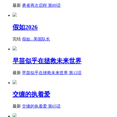
最新
勇者再次启程 第89话
假如2026
完结
假如...美国队长
早苗似乎在拯救未来世界
最新
早苗似乎在拯救未来世界 第12话
交缠的执着爱
最新
交缠的执着爱 第65话