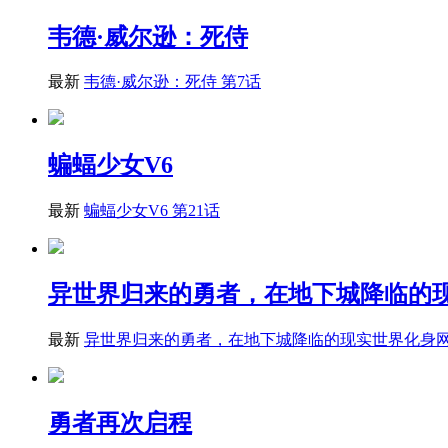
韦德·威尔逊：死侍
最新
韦德·威尔逊：死侍 第7话
蝙蝠少女V6
最新
蝙蝠少女V6 第21话
异世界归来的勇者，在地下城降临的
最新
异世界归来的勇者，在地下城降临的现实世界化身网
勇者再次启程