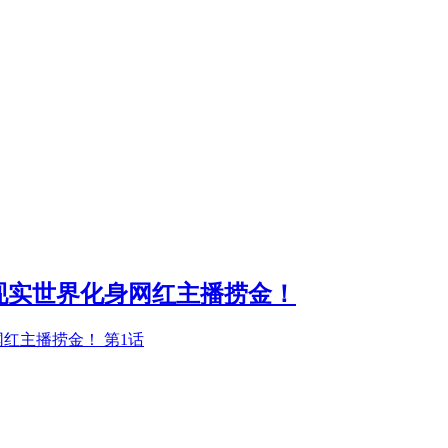
现实世界化身网红主播捞金！
红主播捞金！ 第1话