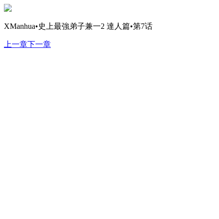
XManhua•史上最強弟子兼一2 達人篇•第7话
上一章
下一章