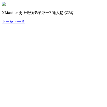
XManhua•史上最強弟子兼一2 達人篇•第8话
上一章
下一章