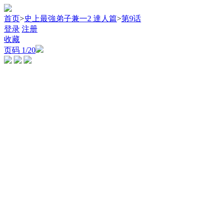
首页
>
史上最強弟子兼一2 達人篇
>
第9话
登录
注册
收藏
页码
1
/20