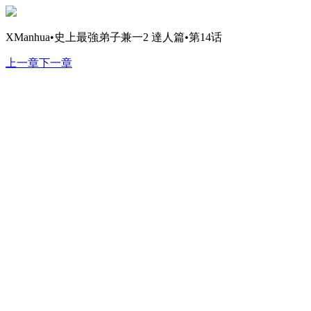
XManhua•史上最強弟子兼一2 達人篇•第14话
上一章
下一章