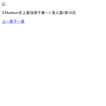
XManhua•史上最強弟子兼一2 達人篇•第10话
上一章
下一章