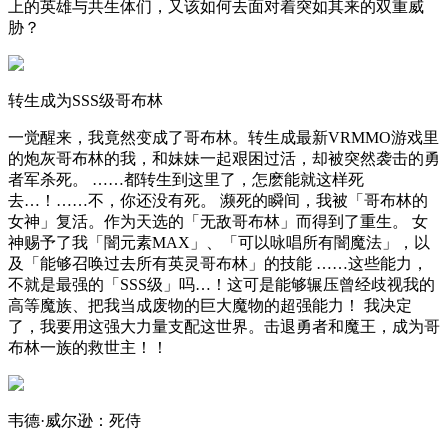
上的英雄与共生体们，又该如何去面对着突如其来的双重威
胁？
转生成为SSS级哥布林
一觉醒来，我竟然变成了哥布林。转生成最新VRMMO游戏里
的炮灰哥布林的我，和妹妹一起艰困过活，却被突然袭击的勇
者军杀死。 ……都转生到这里了，怎麽能就这样死
去…！……不，你还没有死。 濒死的瞬间，我被「哥布林的
女神」复活。作为天选的「无敌哥布林」而得到了重生。 女
神赐予了我「闇元素MAX」、「可以咏唱所有闇魔法」，以
及「能够召唤过去所有英灵哥布林」的技能 ……这些能力，
不就是最强的「SSS级」吗…！这可是能够辗压曾经歧视我的
高等魔族、把我当成废物的巨大魔物的超强能力！ 我决定
了，我要用这强大力量支配这世界。击退勇者和魔王，成为哥
布林一族的救世主！！
韦德·威尔逊：死侍