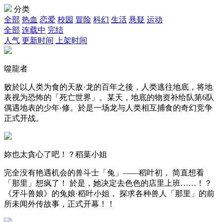
分类
全部
热血
恋爱
校园
冒险
科幻
生活
悬疑
运动
全部
连载中
完结
人气
更新时间
上架时间
噬龍者
败於以人类为食的天敌·龙的百年之後，人类逃往地底，将地
表视为恐怖的「死亡世界」。某天，地底的物资补给队第6队
偶遇地表的少年·修。於是一场龙与人类相互捕食的奇幻竞争
正式开战。
妳也太貪心了吧！？稻葉小姐
完全没有艳遇机会的兽斗士「兔」——稻叶初， 简直想看
「那里」想疯了！ 於是，她决定去色色的店里上班……！？
《牙斗兽娘》的兔娘·稻叶小姐， 探求各种兽人「那里」的前
所未闻外传故事，正式开幕！！