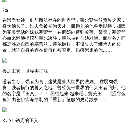
7th
在崇尚女神、剑与魔法存在的世界里，莱尔诞生於贵族之家，
身为嫡长子。过去曾被誉为天才、麒麟儿的他备受期待，却因
为完美无缺的妹妹塞蕾丝，在府邸内遭到冷落。某天，塞蕾丝
心血来潮地提议与莱尔决斗，莱尔被迫与她对峙。面对各方面
都远胜於自己的塞蕾丝，莱尔惨败，不仅失去了继承人的位
置，就连自身的存在价值也被否定。伤痕累累的他……
兽之王真．世界再征服
适者生存，强者为食，这就是兽人世界的法则。 在弱肉强
食、强者横行的兽人之地，曾经统一世界的伟大王者回归。他
的名字是「王真」！ ！ 团结起来 起来吧，赞美王！ 《涩谷金
鱼》由苍伊宏海绘制的「重新」征服的史诗故事—！
RUST 锈刃的正义