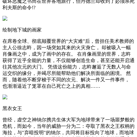
破坏恶魔之书而在世界各地旅行，但丹德兰却收到了必须杀死
利夫斯的命令!?
绘制地下城的画家
在席卷全球、彻底颠覆世界的“大灾难”后，曾担任美术教师的
主人公徐志旿，因一场突如其来的火灾身亡， 却被吸入一幅
肖像画之中，成为了画中的存在。 在肖像画里的世界，志旿
获得了近乎全能的力量，不仅能够创造生命，甚至还能开启通
往其他次元的大门。 凭借这份能力，志旿邂逅了无数人与命
运交织的缘分，并竭尽所能帮助他们解决所面临的困境。 然
而，随着他不断穿梭于不同的次元、解决一件又一件事件，
也渐渐逼近了笼罩在自己死亡之上的真相……
黑衣女王
曾经，虚空之神纳尔携共生体大军为地球带来了一场噩梦般的
危机，而如今，当年的威胁一分为二：夺取了黑衣之王权柄的
海拉，与"弃暗投明"的纳尔，共同将目标投向了地球，而地球