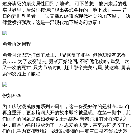
这身满级的顶尖属性回到了地球。 可不曾想，他归来后的现
实世界里，居然也接连涌现出各式各样的「地下城」—— 昔
日的异世界勇者，一边直播攻略降临现代社会的地下城，一边
肆意横扫强敌，这是一部现代地下城奇幻故事！
勇者再次启程
勇者阿尔巴斯打倒了魔王, 世界恢复了和平, 但他却没有来得
及…… 为了改变过去, 勇者开始轮回, 不断优化攻略, 重复一次
又一次的死亡, 只为节省时间, 赶上那个完美结局, 就这样, 勇者
第36次踏上了旅程
假如2026
为了庆祝漫威假如系列50周年，这一备受好评的题材在2026年
再度重开，更多脑洞大开的故事即将被呈现。在第一期中，我
们面临的问题是假如妖精女王玛德琳·普赖尔没有死在炼狱之
中，而是与镭射眼成为了一对恩爱的夫妻，甚至共同抚养了他
们的儿子内森·萨默斯，这和谐美满的一家三口是否能成为漫