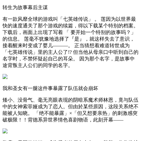
转生为故事幕后主谋
有一款风靡全球的游戏叫「七英雄传说」 。 莲因为以世界最
快的速度通关了那个游戏的续篇，得以下载某个特别的档案。
下载后，画面上出现了写着 「 要开始一个特别的故事吗？」
的信息。 莲毫不犹豫地选择了『是』，就这样失去了意识，
接着醒来时变成了婴儿———。 正当猜想着难道转世成为
「七英雄传说」里的主人公了!? 但当他从母亲口中听到自己的
名字时，不禁怀疑起自己的耳朵。 因为那个名字，是故事中
途背叛主人公们的同学的名字。
我和圣女有一腿这件事暴露了队伍就会崩坏
矮小、没骨气、毫无亮眼表现的阴暗系魔术师林恩，竟与队伍
中的女神索菲娅成为了恋人。但由於某些原因，这段关系绝不
能被人知晓。 「绝不能暴露」×「但又想要亲热」的刺激感突
破极限！！背德系异世界情色喜剧物语，此刻开幕——