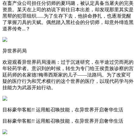
在畜产业公司担任分切师的夏玛璐，被认定具备当屠夫的完美
资质。某天在上司的劝说下前往日本出差，却发现那里其实是
黑帮的犯罪组织......为了生存下去，他拚命挣扎，也逐渐觉醒
了掌握刀具的天赋。偶然踏入黑社会的分切师，却意外缔造黑
道界传奇...？
异世界药局
欢迎观看异世界药局漫画：过于沉迷研究，在半途过労而死的
年轻药学者。意识到的时候，转生为专门给王侯贵族诊察的宫
廷药师的名家德?梅蒂西斯家的儿子——法路玛。为了改変可
疑的医疗行为和咒术横行的这个世界的医疗，以现代药学与外
挂能力为武器开始行动。
目标豪华客船!! 运用船召唤技能，在异世界开启奢华生活
目标豪华客船!! 运用船召唤技能，在异世界开启奢华生活