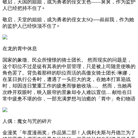
敬启，天国的姐姐，成为勇者的侄女太色——舅舅，作为监护
人已经把持不住了+
敬启，天堂的姐姐，成为勇者的侄女太SQ──叔叔我，作为她
的监护人已经快顶不住了+
在龙的胃中休息
国家的象徵、民众所憧憬的骑士团长。 然而现实的问题是，
这个职位不过是徒有其表的中层管理，只是被上司随意使唤的
角色罢了。背负着那样的职位而活的高傲女骑士团长·琳娜，
在某日执行公务时，遭遇了一头巨大的龙，在她本打算迎战
时，却因连日繁重工作的疲惫而惨败收场…。 然而，当她再
次睁开双眼时，映入眼帘的景象却令人难以置信… 献给在日
常中疲惫不堪的你，一部充满梦想与治癒的「胃中」奇幻物语
人偶：魔女与咒的碎片
金漫奖「年度漫画奖」作品第二部！人偶利夫斯与丹德兰为了