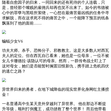
随着自愈因子的归来，一同回来的还有死侍的个人连载，只
是，曾经那个嘴贱的雇佣兵却再也笑不出来了。如今的韦德被
心中的罪孽与黑暗所萦绕，一心想在最痛苦最凶残的任务中寻
求解脱，而在这求死不得的痛苦之中，一个能降下预言的纸条
飘落到了他的面前……
蝙蝠少女V6
功夫大师。杀手。恐怖分子。邪教教主。这是大多数人对西瓦
夫人的定位。但在西瓦自己看来，她也是一位母亲，一位不被
女儿卡珊德拉·该隐认可的母亲。然而，一群传奇战士盯上了
这对母女，她们是否能暂时搁置旧恨新仇，携手踏上危机四伏
的逃亡之路？
异世界归来的勇者，在地下城降临的现实世界化身网红主播捞
金！
一名普通高中生某天意外穿越到了异世界。 他在那边不断提
升等级，顺利打倒魔王，成功拯救了整个世界！ 而后他带着