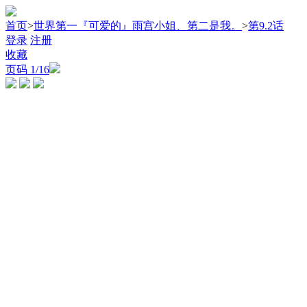
首页
>
世界第一『可爱的』雨宫小姐、第二是我。
>
第9.2话
登录
注册
收藏
页码
1
/16