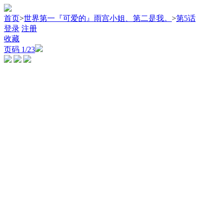
首页
>
世界第一『可爱的』雨宫小姐、第二是我。
>
第5话
登录
注册
收藏
页码
1
/23