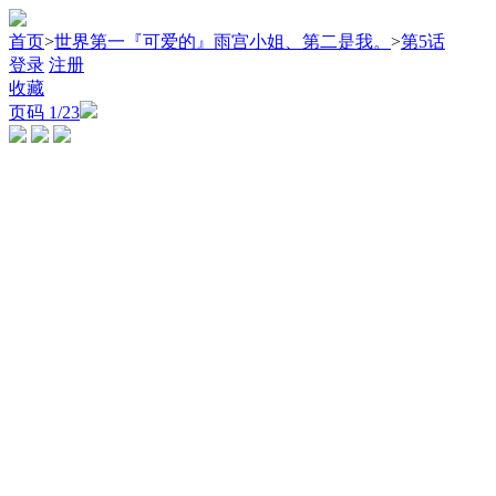
首页
>
世界第一『可爱的』雨宫小姐、第二是我。
>
第5话
登录
注册
收藏
页码
1
/23