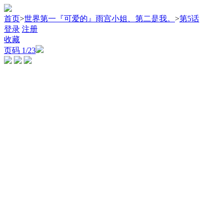
首页
>
世界第一『可爱的』雨宫小姐、第二是我。
>
第5话
登录
注册
收藏
页码
1
/23