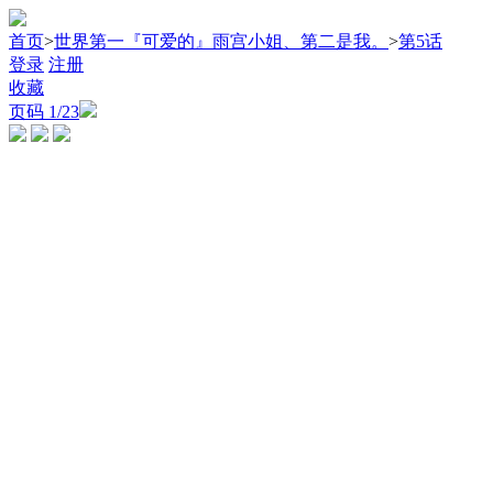
首页
>
世界第一『可爱的』雨宫小姐、第二是我。
>
第5话
登录
注册
收藏
页码
1
/23