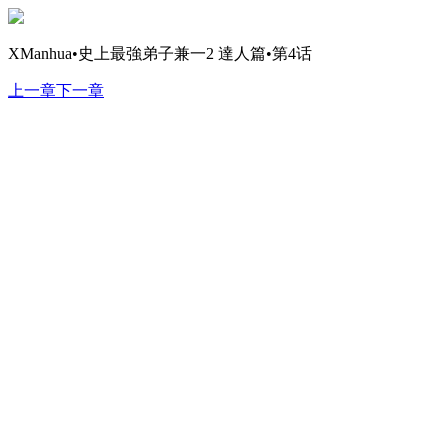
XManhua•史上最強弟子兼一2 達人篇•第4话
上一章
下一章