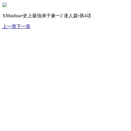
XManhua•史上最強弟子兼一2 達人篇•第4话
上一章
下一章