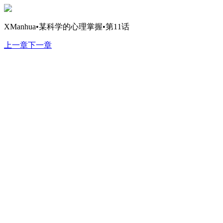
XManhua•某科学的心理掌握•第11话
上一章
下一章