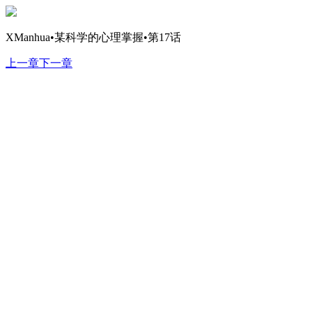
XManhua•某科学的心理掌握•第17话
上一章
下一章