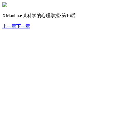
XManhua•某科学的心理掌握•第16话
上一章
下一章