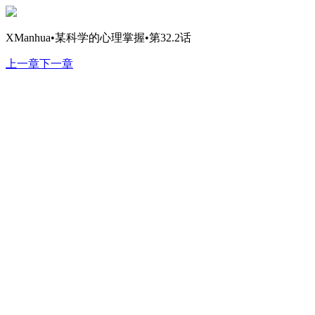
XManhua•某科学的心理掌握•第32.2话
上一章
下一章