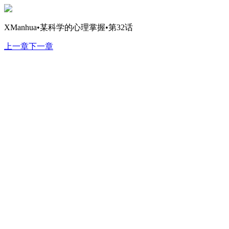
XManhua•某科学的心理掌握•第32话
上一章
下一章