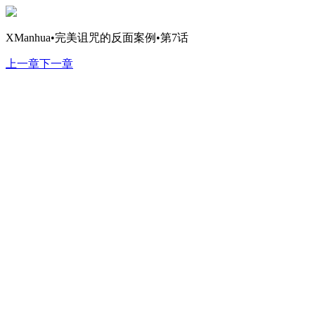
XManhua•完美诅咒的反面案例•第7话
上一章
下一章