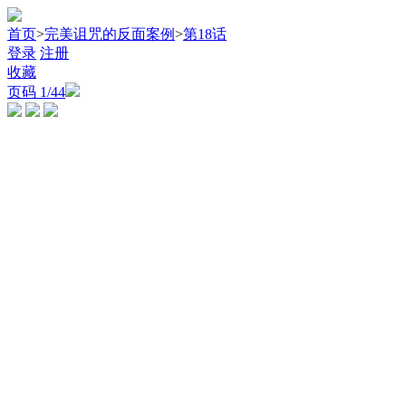
首页
>
完美诅咒的反面案例
>
第18话
登录
注册
收藏
页码
1
/44