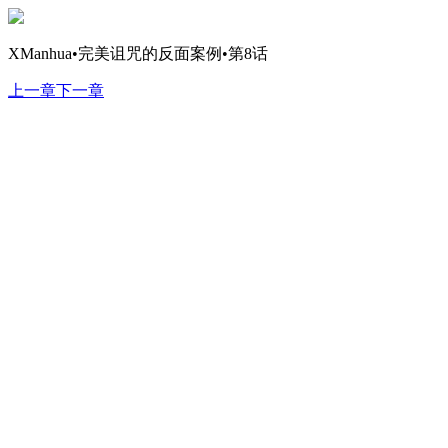
XManhua•完美诅咒的反面案例•第8话
上一章
下一章