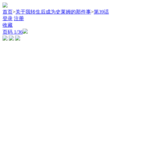
首页
>
关于我转生后成为史莱姆的那件事
>
第39话
登录
注册
收藏
页码
1
/36