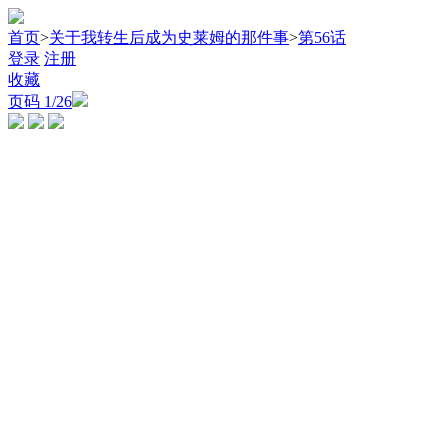
首页
>
关于我转生后成为史莱姆的那件事
>
第56话
登录
注册
收藏
页码
1
/26