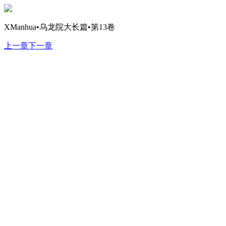
XManhua•乌龙院大长篇•第13卷
上一章
下一章