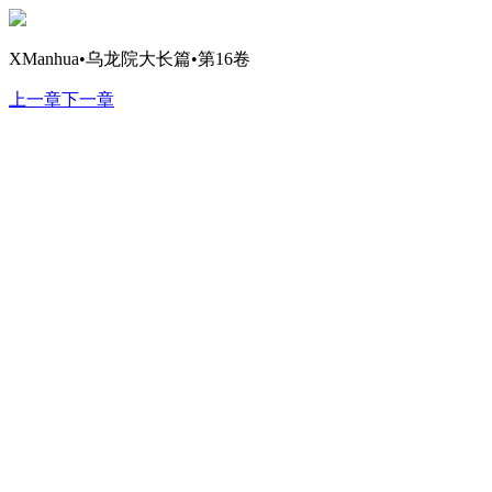
XManhua•乌龙院大长篇•第16卷
上一章
下一章