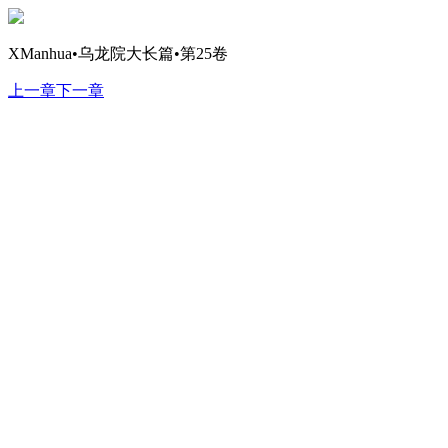
XManhua•乌龙院大长篇•第25卷
上一章
下一章