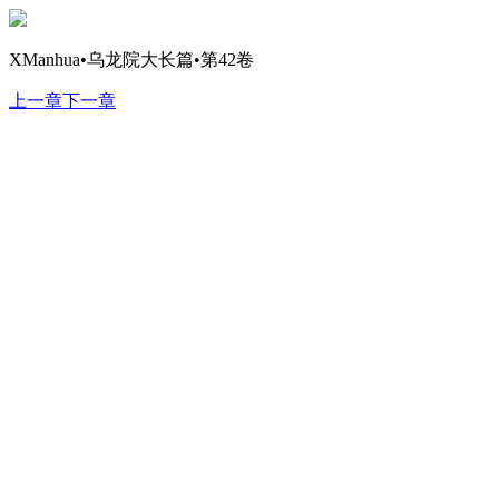
XManhua•乌龙院大长篇•第42卷
上一章
下一章