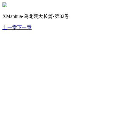
XManhua•乌龙院大长篇•第32卷
上一章
下一章