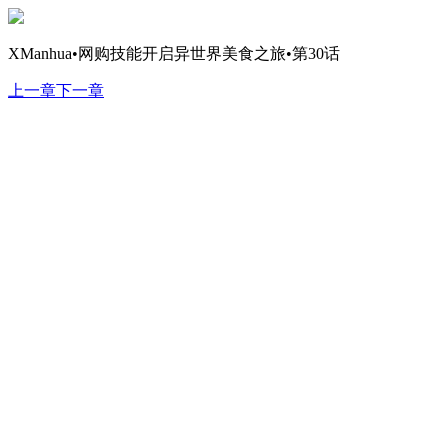
XManhua•网购技能开启异世界美食之旅•第30话
上一章
下一章