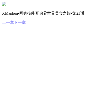
XManhua•网购技能开启异世界美食之旅•第23话
上一章
下一章