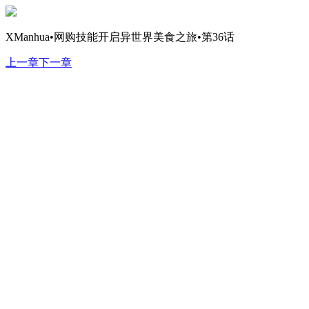
XManhua•网购技能开启异世界美食之旅•第36话
上一章
下一章