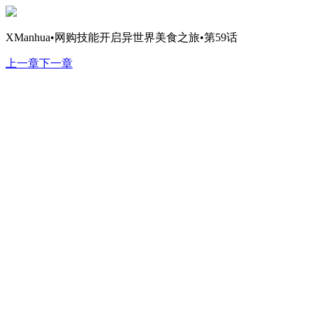
XManhua•网购技能开启异世界美食之旅•第59话
上一章
下一章