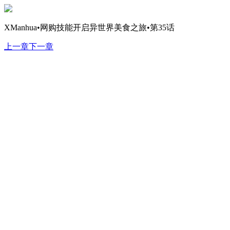
XManhua•网购技能开启异世界美食之旅•第35话
上一章
下一章