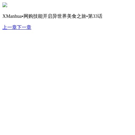
XManhua•网购技能开启异世界美食之旅•第33话
上一章
下一章