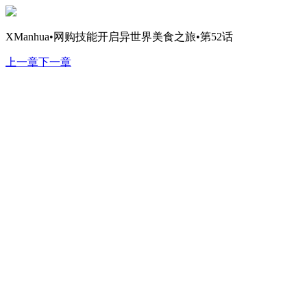
XManhua•网购技能开启异世界美食之旅•第52话
上一章
下一章