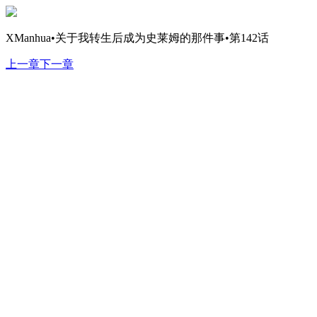
XManhua•关于我转生后成为史莱姆的那件事•第142话
上一章
下一章